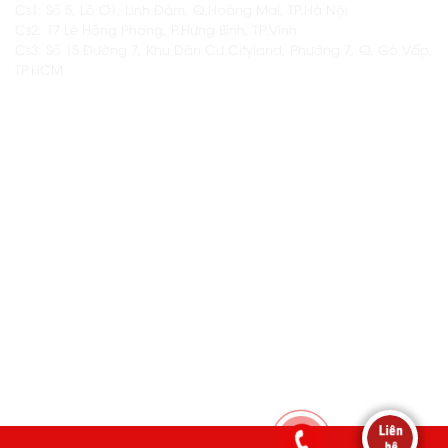
Cs1: Số 5, Lô Ơ1, Linh Đàm, Q.Hoàng Mai, TP.Hà Nội
Cs2: 17 Lê Hồng Phong, P.Hưng Bình, TP.Vinh
Cs3: Số 15 Đường 7, Khu Dân Cư Cityland, Phường 7, Q. Gò Vấp,
TP.HCM
THÔNG TIN KHÁC
Thông tin thêm về Namas
Các khóa học hiện có tại Namas
Dịch vụ setup & vận hành khai trương quán
Kho nguyên liệu Namas