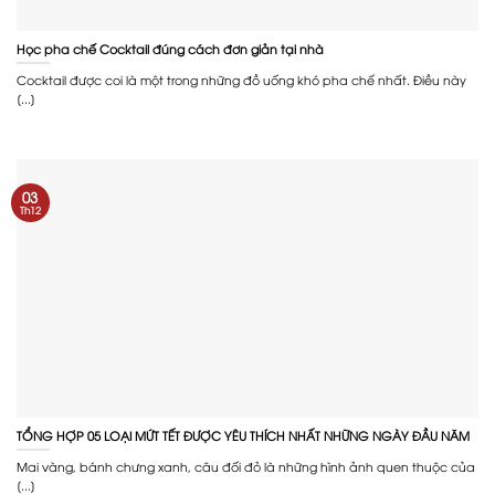
Học pha chế Cocktail đúng cách đơn giản tại nhà
Cocktail được coi là một trong những đồ uống khó pha chế nhất. Điều này
[...]
03
Th12
TỔNG HỢP 05 LOẠI MỨT TẾT ĐƯỢC YÊU THÍCH NHẤT NHỮNG NGÀY ĐẦU NĂM
Mai vàng, bánh chưng xanh, câu đối đỏ là những hình ảnh quen thuộc của
[...]