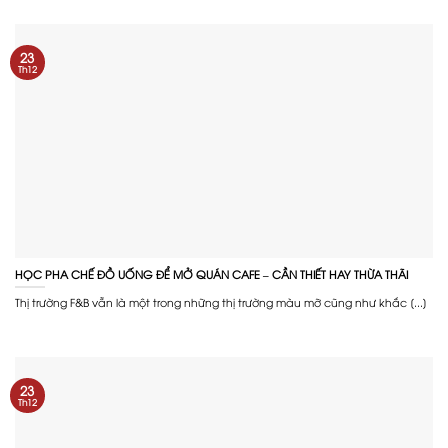
23
Th12
HỌC PHA CHẾ ĐỒ UỐNG ĐỂ MỞ QUÁN CAFE – CẦN THIẾT HAY THỪA THÃI
Thị trường F&B vẫn là một trong những thị trường màu mỡ cũng như khắc [...]
23
Th12