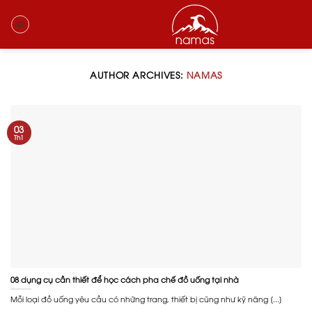
Skip
to
content
AUTHOR ARCHIVES:
NAMAS
03
Th1
08 dụng cụ cần thiết để học cách pha chế đồ uống tại nhà
Mỗi loại đồ uống yêu cầu có những trang, thiết bị cũng như kỹ năng [...]