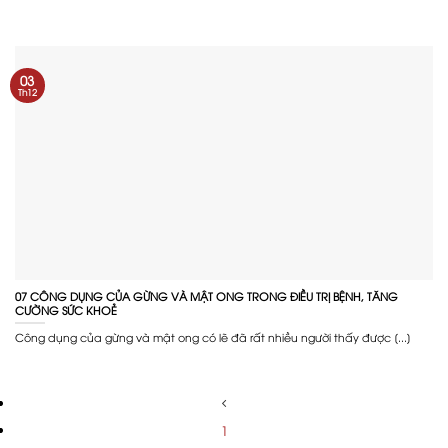
03
Th12
07 CÔNG DỤNG CỦA GỪNG VÀ MẬT ONG TRONG ĐIỀU TRỊ BỆNH, TĂNG
CƯỜNG SỨC KHOẺ
Công dụng của gừng và mật ong có lẽ đã rất nhiều người thấy được [...]
1