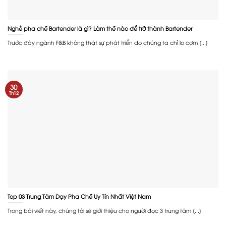
Nghề pha chế Bartender là gì? Làm thế nào để trở thành Bartender
Trước đây ngành F&B không thật sự phát triển do chúng ta chỉ lo cơm [...]
30
Th12
Top 03 Trung Tâm Dạy Pha Chế Uy Tín Nhất Việt Nam
Trong bài viết này, chúng tôi sẽ giới thiệu cho người đọc 3 trung tâm [...]