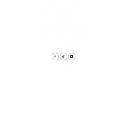
THÔNG TIN
.
LIÊN HỆ
Hotline: 1800.6128 / 098.839.8819
Email: daotaonamas@gmail.com
ĐỊA CHỈ