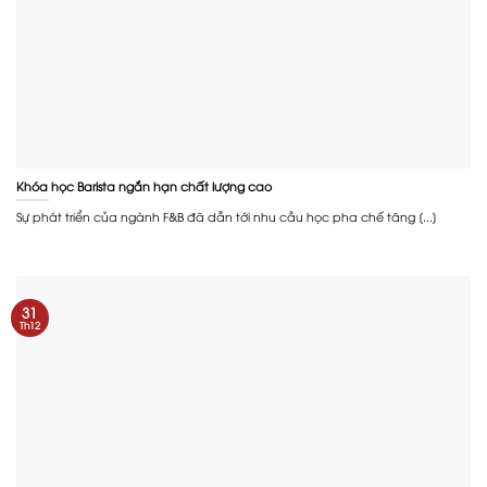
Khóa học Barista ngắn hạn chất lượng cao
Sự phát triển của ngành F&B đã dẫn tới nhu cầu học pha chế tăng [...]
31
Th12