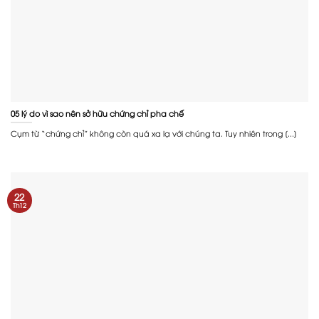
05 lý do vì sao nên sở hữu chứng chỉ pha chế
Cụm từ “chứng chỉ” không còn quá xa lạ với chúng ta. Tuy nhiên trong [...]
22
Th12