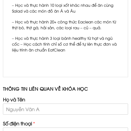
– Học và thực hành 10 loại xốt khác nhau để ăn cùng
Salad và các món đồ ăn Á và Âu
– Học và thực hành 20+ công thức Eaclean các món từ
thịt bò, thịt gà, hải sản, các loại rau – củ – quả.
– Học và thực hành 3 loại bánh healthy từ hạt và ngũ
cốc – Học cách tính chỉ số cơ thể để tự lên thực đơn và
liệu trình ăn chuẩn EatClean
THÔNG TIN LIÊN QUAN VỀ KHÓA HỌC
Họ và Tên
Số điện thoại
*