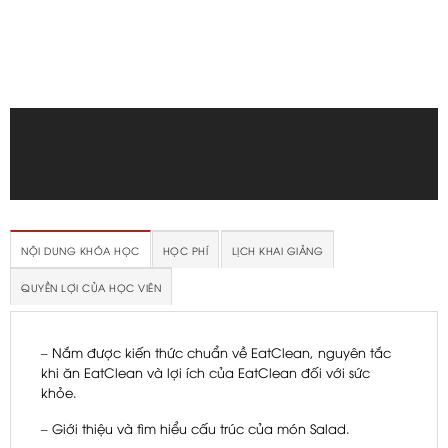
NỘI DUNG KHÓA HỌC
HỌC PHÍ
LỊCH KHAI GIẢNG
QUYỀN LỢI CỦA HỌC VIÊN
– Nắm được kiến thức chuẩn về EatClean, nguyên tắc
khi ăn EatClean và lợi ích của EatClean đối với sức
khỏe.
– Giới thiệu và tìm hiểu cấu trúc của món Salad.