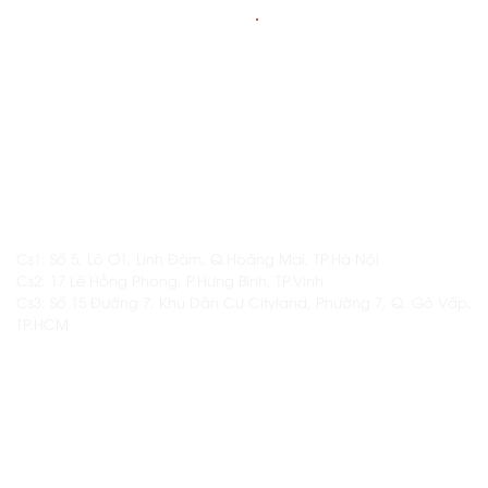
THÔNG TIN
.
LIÊN HỆ
Hotline: 1800.6128 / 098.839.8819
Email: daotaonamas@gmail.com
ĐỊA CHỈ
Cs1: Số 5, Lô Ơ1, Linh Đàm, Q.Hoàng Mai, TP.Hà Nội
Cs2: 17 Lê Hồng Phong, P.Hưng Bình, TP.Vinh
Cs3: Số 15 Đường 7, Khu Dân Cư Cityland, Phường 7, Q. Gò Vấp,
TP.HCM
THÔNG TIN KHÁC