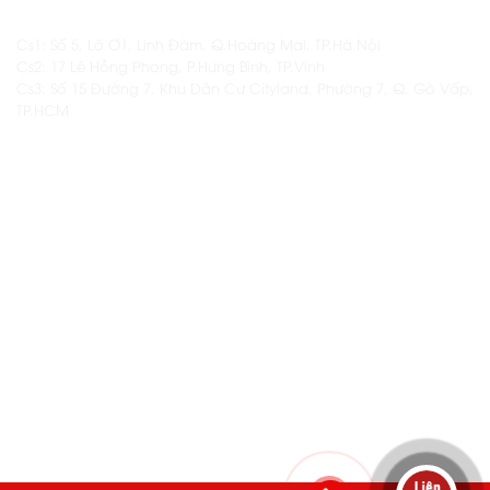
ĐỊA CHỈ
Cs1: Số 5, Lô Ơ1, Linh Đàm, Q.Hoàng Mai, TP.Hà Nội
Cs2: 17 Lê Hồng Phong, P.Hưng Bình, TP.Vinh
Cs3: Số 15 Đường 7, Khu Dân Cư Cityland, Phường 7, Q. Gò Vấp,
TP.HCM
THÔNG TIN KHÁC
Thông tin thêm về Namas
Các khóa học hiện có tại Namas
Dịch vụ setup & vận hành khai trương quán
Kho nguyên liệu Namas