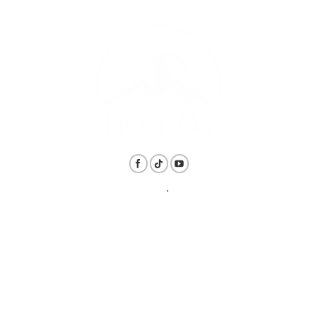
THÔNG TIN
.
LIÊN HỆ
Hotline: 1800.6128 / 098.839.8819
Email: daotaonamas@gmail.com