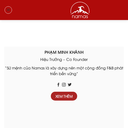
Skip
to
ĐỘI NGŨ CỦA CHÚNG TÔI
content
PHẠM MINH KHÁNH
Hiệu Trưởng – Co Founder
“Sứ mệnh của Namas là xây dựng nên một cộng đồng F&B phát
“
triển bền vững”
XEM THÊM