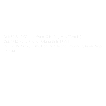
Email: daotaonamas@gmail.com
ĐỊA CHỈ
Cs1: Số 5, Lô Ơ1, Linh Đàm, Q.Hoàng Mai, TP.Hà Nội
Cs2: 17 Lê Hồng Phong, P.Hưng Bình, TP.Vinh
Cs3: Số 15 Đường 7, Khu Dân Cư Cityland, Phường 7, Q. Gò Vấp,
TP.HCM
THÔNG TIN KHÁC
Thông tin thêm về Namas
Các khóa học hiện có tại Namas