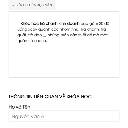
QUYỀN LỢI CỦA HỌC VIÊN
–
Khóa học trà chanh kinh doanh
bao gồm 20 đồ
uống xoay quanh các nhóm như: Trà chanh, trà
quất, trà đào,,,, những món cần thiết để mở một
quán trà chanh.
THÔNG TIN LIÊN QUAN VỀ KHÓA HỌC
Họ và Tên