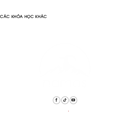
CÁC KHÓA HỌC KHÁC
THÔNG TIN
.
LIÊN HỆ
Hotline: 1800.6128 / 098.839.8819