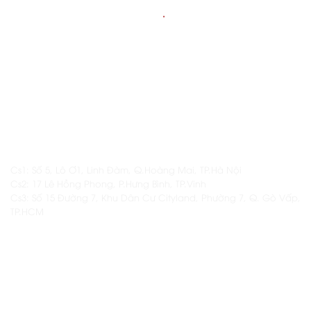
THÔNG TIN
.
LIÊN HỆ
Hotline: 1800.6128 / 098.839.8819
Email: daotaonamas@gmail.com
ĐỊA CHỈ
Cs1: Số 5, Lô Ơ1, Linh Đàm, Q.Hoàng Mai, TP.Hà Nội
Cs2: 17 Lê Hồng Phong, P.Hưng Bình, TP.Vinh
Cs3: Số 15 Đường 7, Khu Dân Cư Cityland, Phường 7, Q. Gò Vấp,
TP.HCM
THÔNG TIN KHÁC