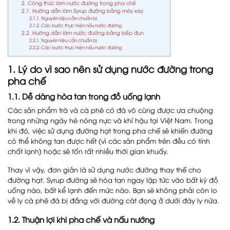
2. Công thức làm nước đường trong pha chế
2.1. Hướng dẫn làm Syrup đường bằng máy xay
2.1.1. Nguyên liệu cần chuẩn bị
2.1.2. Các bước thực hiện nấu nước đường
2.2. Hướng dẫn làm nước đường bằng bếp đun
2.2.1. Nguyên liệu cần chuẩn bị
2.2.2. Các bước thực hiện nấu nước đường
1. Lý do vì sao nên sử dụng nước đường trong
pha chế
1.1. Dễ dàng hòa tan trong đồ uống lạnh
Các sản phẩm trà và cà phê có đá vô cùng được ưa chuộng
trong những ngày hè nóng nực và khí hậu tại Việt Nam. Trong
khi đó, việc sử dụng đường hạt trong pha chế sẽ khiến đường
có thể không tan được hết (vì các sản phẩm trên đều có tính
chất lạnh) hoặc sẽ tốn rất nhiều thời gian khuấy.
Thay vì vậy, đơn giản là sử dụng nước đường thay thế cho
đường hạt. Syrup đường sẽ hòa tan ngay lập tức vào bất kỳ đồ
uống nào, bất kể lạnh đến mức nào. Bạn sẽ không phải còn lo
về ly cà phê đá bị đắng với đường cát đọng ở dưới đáy ly nữa.
1.2. Thuận lợi khi pha chế và nấu nướng