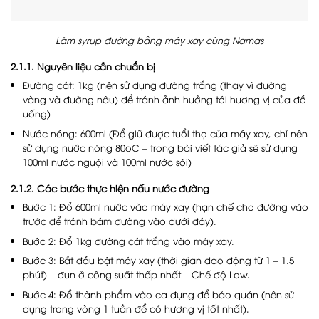
Làm syrup đường bằng máy xay cùng Namas
2.1.1. Nguyên liệu cần chuẩn bị
Đường cát: 1kg (nên sử dụng đường trắng (thay vì đường
vàng và đường nâu) để tránh ảnh hưởng tới hương vị của đồ
uống)
Nước nóng: 600ml (Để giữ được tuổi thọ của máy xay, chỉ nên
sử dụng nước nóng 80oC – trong bài viết tác giả sẽ sử dụng
100ml nước nguội và 100ml nước sôi)
2.1.2. Các bước thực hiện nấu nước đường
Bước 1: Đổ 600ml nước vào máy xay (hạn chế cho đường vào
trước để tránh bám đường vào dưới đáy).
Bước 2: Đổ 1kg đường cát trắng vào máy xay.
Bước 3: Bắt đầu bật máy xay (thời gian dao động từ 1 – 1.5
phút) – đun ở công suất thấp nhất – Chế độ Low.
Bước 4: Đổ thành phẩm vào ca đựng để bảo quản (nên sử
dụng trong vòng 1 tuần để có hương vị tốt nhất).