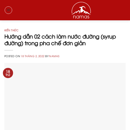
Skip
to
content
KIẾN THỨC
Hướng dẫn 02 cách làm nước đường (syrup
đường) trong pha chế đơn giản
POSTED ON
18 THÁNG 2, 2022
BY
NAMAS
18
Th2