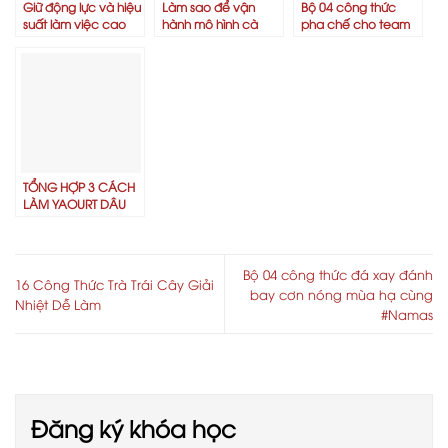
Giữ động lực và hiệu
Làm sao để vận
Bộ 04 công thức
suất làm việc cao
hành mô hình cà
pha chế cho team
cho nhân viên mùa
phê tự phục vụ hiệu
nghiện cốt dừa
lễ hội cuối năm
quả?
TỔNG HỢP 3 CÁCH
LÀM YAOURT DÂU
DẦM GIẢI NHIỆT
DƯỠNG DA ĐẸP
DÁNG
Bộ 04 công thức đá xay đánh
16 Công Thức Trà Trái Cây Giải
bay cơn nóng mùa hạ cùng
Nhiệt Dễ Làm
#Namas
Đăng ký khóa học