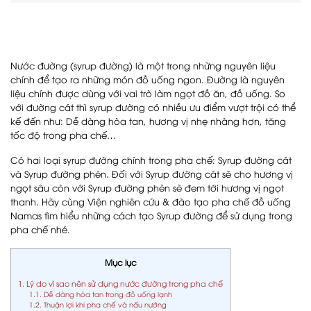
Nước đường (syrup đường) là một trong những nguyên liệu
chính để tạo ra những món đồ uống ngon. Đường là nguyên
liệu chính được dùng với vai trò làm ngọt đồ ăn, đồ uống. So
với đường cát thì syrup đường có nhiều ưu điểm vượt trội có thể
kế đến như: Dễ dàng hòa tan, hương vị nhẹ nhàng hơn, tăng
tốc độ trong pha chế…
Có hai loại syrup đường chính trong pha chế: Syrup đường cát
và Syrup đường phèn. Đối với Syrup đường cát sẽ cho hương vị
ngọt sâu còn với Syrup đường phèn sẽ đem tới hương vị ngọt
thanh. Hãy cùng Viện nghiên cứu & đào tạo pha chế đồ uống
Namas tìm hiểu những cách tạo Syrup đường để sử dụng trong
pha chế nhé.
Mục lục
1. Lý do vì sao nên sử dụng nước đường trong pha chế
1.1. Dễ dàng hòa tan trong đồ uống lạnh
1.2. Thuận lợi khi pha chế và nấu nướng