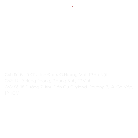
THÔNG TIN
.
LIÊN HỆ
Hotline: 1800.6128 / 098.839.8819
Email: daotaonamas@gmail.com
ĐỊA CHỈ
Cs1: Số 5, Lô Ơ1, Linh Đàm, Q.Hoàng Mai, TP.Hà Nội
Cs2: 17 Lê Hồng Phong, P.Hưng Bình, TP.Vinh
Cs3: Số 15 Đường 7, Khu Dân Cư Cityland, Phường 7, Q. Gò Vấp,
TP.HCM
THÔNG TIN KHÁC