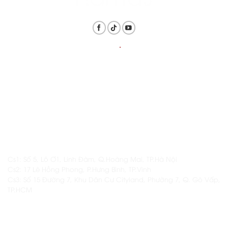
THÔNG TIN
.
LIÊN HỆ
Hotline: 1800.6128 / 098.839.8819
Email: daotaonamas@gmail.com
ĐỊA CHỈ
Cs1: Số 5, Lô Ơ1, Linh Đàm, Q.Hoàng Mai, TP.Hà Nội
Cs2: 17 Lê Hồng Phong, P.Hưng Bình, TP.Vinh
Cs3: Số 15 Đường 7, Khu Dân Cư Cityland, Phường 7, Q. Gò Vấp,
TP.HCM