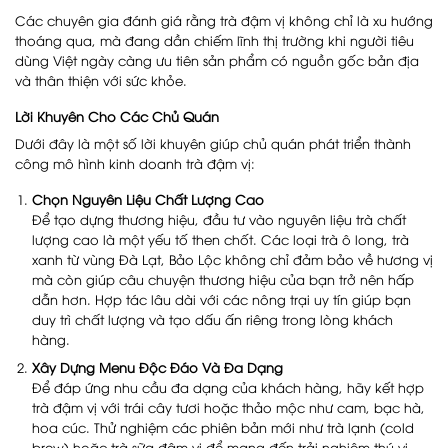
Các chuyên gia đánh giá rằng trà đậm vị không chỉ là xu hướng
thoáng qua, mà đang dần chiếm lĩnh thị trường khi người tiêu
dùng Việt ngày càng ưu tiên sản phẩm có nguồn gốc bản địa
và thân thiện với sức khỏe.
Lời Khuyên Cho Các Chủ Quán
Dưới đây là một số lời khuyên giúp chủ quán phát triển thành
công mô hình kinh doanh trà đậm vị:
Chọn Nguyên Liệu Chất Lượng Cao
Để tạo dựng thương hiệu, đầu tư vào nguyên liệu trà chất
lượng cao là một yếu tố then chốt. Các loại trà ô long, trà
xanh từ vùng Đà Lạt, Bảo Lộc không chỉ đảm bảo về hương vị
mà còn giúp câu chuyện thương hiệu của bạn trở nên hấp
dẫn hơn. Hợp tác lâu dài với các nông trại uy tín giúp bạn
duy trì chất lượng và tạo dấu ấn riêng trong lòng khách
hàng.
Xây Dựng Menu Độc Đáo Và Đa Dạng
Để đáp ứng nhu cầu đa dạng của khách hàng, hãy kết hợp
trà đậm vị với trái cây tươi hoặc thảo mộc như cam, bạc hà,
hoa cúc. Thử nghiệm các phiên bản mới như trà lạnh (cold
brew) hoặc trà sữa đậm vị để mang đến trải nghiệm thú vị,