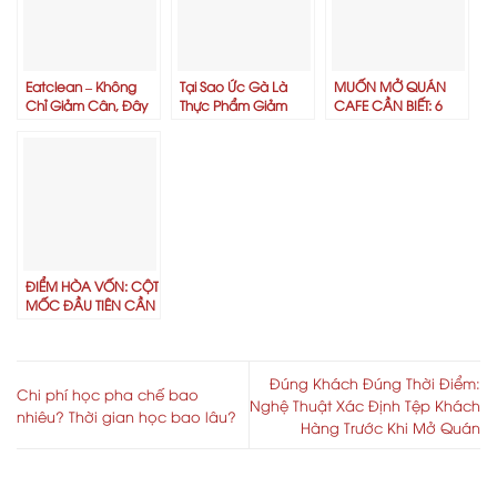
Eatclean – Không
Tại Sao Ức Gà Là
MUỐN MỞ QUÁN
Chỉ Giảm Cân, Đây
Thực Phẩm Giảm
CAFE CẦN BIẾT: 6
Là Những Lợi Ích Mà
Cân Số 1 Trong Chế
MÔ HÌNH KINH
Bạn Chưa Biết!”
Độ Ăn Healthy?
DOANH ĐỒ UỐNG
KẾT HỢP LỢI NHUẬN
KHỦNG
ĐIỂM HÒA VỐN: CỘT
MỐC ĐẦU TIÊN CẦN
VƯỢT QUA TRONG
KINH DOANH F&B
Đúng Khách Đúng Thời Điểm:
Chi phí học pha chế bao
Nghệ Thuật Xác Định Tệp Khách
nhiêu? Thời gian học bao lâu?
Hàng Trước Khi Mở Quán