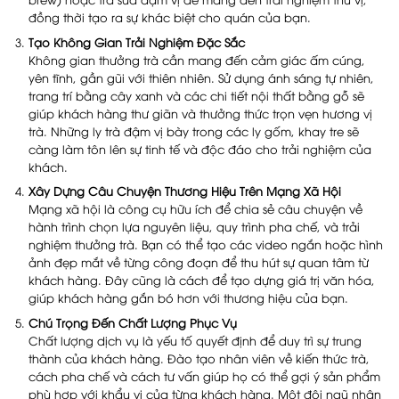
đồng thời tạo ra sự khác biệt cho quán của bạn.
Tạo Không Gian Trải Nghiệm Đặc Sắc
Không gian thưởng trà cần mang đến cảm giác ấm cúng,
yên tĩnh, gần gũi với thiên nhiên. Sử dụng ánh sáng tự nhiên,
trang trí bằng cây xanh và các chi tiết nội thất bằng gỗ sẽ
giúp khách hàng thư giãn và thưởng thức trọn vẹn hương vị
trà. Những ly trà đậm vị bày trong các ly gốm, khay tre sẽ
càng làm tôn lên sự tinh tế và độc đáo cho trải nghiệm của
khách.
Xây Dựng Câu Chuyện Thương Hiệu Trên Mạng Xã Hội
Mạng xã hội là công cụ hữu ích để chia sẻ câu chuyện về
hành trình chọn lựa nguyên liệu, quy trình pha chế, và trải
nghiệm thưởng trà. Bạn có thể tạo các video ngắn hoặc hình
ảnh đẹp mắt về từng công đoạn để thu hút sự quan tâm từ
khách hàng. Đây cũng là cách để tạo dựng giá trị văn hóa,
giúp khách hàng gắn bó hơn với thương hiệu của bạn.
Chú Trọng Đến Chất Lượng Phục Vụ
Chất lượng dịch vụ là yếu tố quyết định để duy trì sự trung
thành của khách hàng. Đào tạo nhân viên về kiến thức trà,
cách pha chế và cách tư vấn giúp họ có thể gợi ý sản phẩm
phù hợp với khẩu vị của từng khách hàng. Một đội ngũ nhân