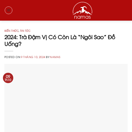
Skip
to
content
KIẾN THỨC
,
TIN TỨC
2024: Trà Đậm Vị Có Còn Là “Ngôi Sao” Đồ
Uống?
POSTED ON
9 THÁNG 10, 2024
BY
NAMAS
09
Th10