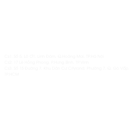
Email: daotaonamas@gmail.com
ĐỊA CHỈ
Cs1: Số 5, Lô Ơ1, Linh Đàm, Q.Hoàng Mai, TP.Hà Nội
Cs2: 17 Lê Hồng Phong, P.Hưng Bình, TP.Vinh
Cs3: Số 15 Đường 7, Khu Dân Cư Cityland, Phường 7, Q. Gò Vấp,
TP.HCM
THÔNG TIN KHÁC
Thông tin thêm về Namas
Các khóa học hiện có tại Namas