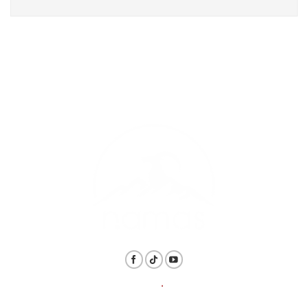
THÔNG TIN
.
LIÊN HỆ
Hotline: 1800.6128 / 098.839.8819