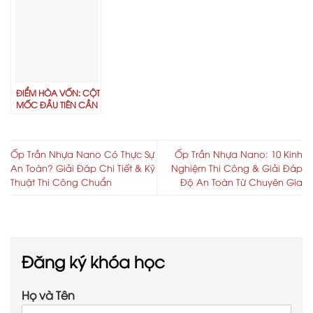
thức?
cuộc sống khi du
học?
ĐIỂM HÒA VỐN: CỘT
MỐC ĐẦU TIÊN CẦN
VƯỢT QUA TRONG
KINH DOANH F&B
Ốp Trần Nhựa Nano Có Thực Sự
Ốp Trần Nhựa Nano: 10 Kinh
An Toàn? Giải Đáp Chi Tiết & Kỹ
Nghiệm Thi Công & Giải Đáp
Thuật Thi Công Chuẩn
Độ An Toàn Từ Chuyên Gia
Đăng ký khóa học
Họ và Tên