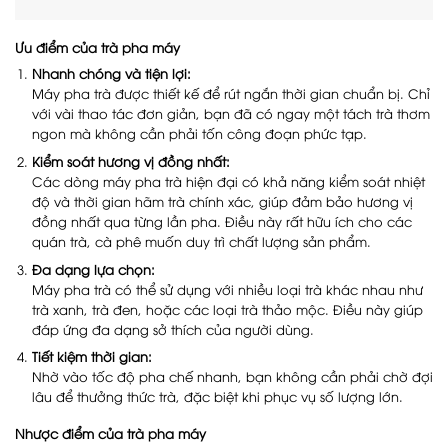
Ưu điểm của trà pha máy
Nhanh chóng và tiện lợi:
Máy pha trà được thiết kế để rút ngắn thời gian chuẩn bị. Chỉ
với vài thao tác đơn giản, bạn đã có ngay một tách trà thơm
ngon mà không cần phải tốn công đoạn phức tạp.
Kiểm soát hương vị đồng nhất:
Các dòng máy pha trà hiện đại có khả năng kiểm soát nhiệt
độ và thời gian hãm trà chính xác, giúp đảm bảo hương vị
đồng nhất qua từng lần pha. Điều này rất hữu ích cho các
quán trà, cà phê muốn duy trì chất lượng sản phẩm.
Đa dạng lựa chọn:
Máy pha trà có thể sử dụng với nhiều loại trà khác nhau như
trà xanh, trà đen, hoặc các loại trà thảo mộc. Điều này giúp
đáp ứng đa dạng sở thích của người dùng.
Tiết kiệm thời gian:
Nhờ vào tốc độ pha chế nhanh, bạn không cần phải chờ đợi
lâu để thưởng thức trà, đặc biệt khi phục vụ số lượng lớn.
Nhược điểm của trà pha máy