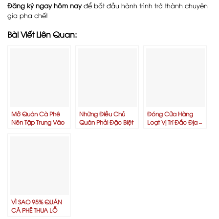
Đăng ký ngay hôm nay
để bắt đầu hành trình trở thành chuyên
gia pha chế!
Bài Viết Liên Quan:
Mở Quán Cà Phê
Những Điều Chủ
Đóng Cửa Hàng
Nên Tập Trung Vào
Quán Phải Đặc Biệt
Loạt Vị Trí Đắc Địa –
Không Gian Hay
Lưu Ý Khi Training
Chuyện Gì Đang Xảy
Chất Lượng Đồ
Nhân Viên Để Tránh
Ra Với Các Thương
Uống? Lời Khuyên Từ
Thất Thoát
Hiệu Quốc Tế Tại Việt
Namas
Nam?
VÌ SAO 95% QUÁN
CÀ PHÊ THUA LỖ
TRONG NĂM ĐẦU