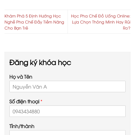
TIÊN? VÉN MÀN BÍ
MẬT PHÍA SAU HÀNH
TRÌNH KHỞI NGHIỆP
Khám Phá 5 Định Hướng Học
Học Pha Chế Đồ Uống Online:
QUÁN CÀ PHÊ
Nghề Pha Chế Đầy Tiềm Năng
Lựa Chọn Thông Minh Hay Rủi
Cho Bạn Trẻ
Ro?
Đăng ký khóa học
Họ và Tên
Số điện thoại
*
Tỉnh/thành