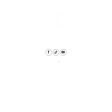
THÔNG TIN
.
LIÊN HỆ
Hotline: 1800.6128 / 098.839.8819
Email: daotaonamas@gmail.com
ĐỊA CHỈ