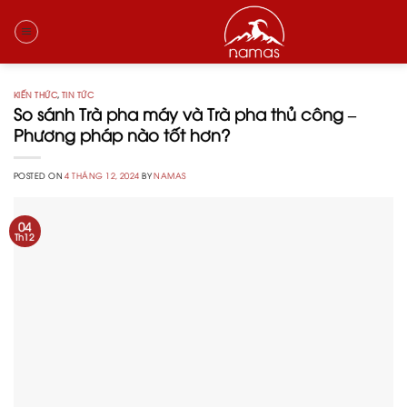
Skip
to
content
KIẾN THỨC
,
TIN TỨC
So sánh Trà pha máy và Trà pha thủ công –
Phương pháp nào tốt hơn?
POSTED ON
4 THÁNG 12, 2024
BY
NAMAS
04
Th12