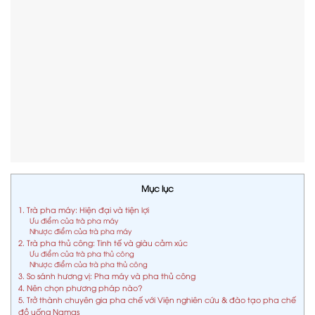
Mục lục
1. Trà pha máy: Hiện đại và tiện lợi
Ưu điểm của trà pha máy
Nhược điểm của trà pha máy
2. Trà pha thủ công: Tinh tế và giàu cảm xúc
Ưu điểm của trà pha thủ công
Nhược điểm của trà pha thủ công
3. So sánh hương vị: Pha máy và pha thủ công
4. Nên chọn phương pháp nào?
5. Trở thành chuyên gia pha chế với Viện nghiên cứu & đào tạo pha chế
đồ uống Namas