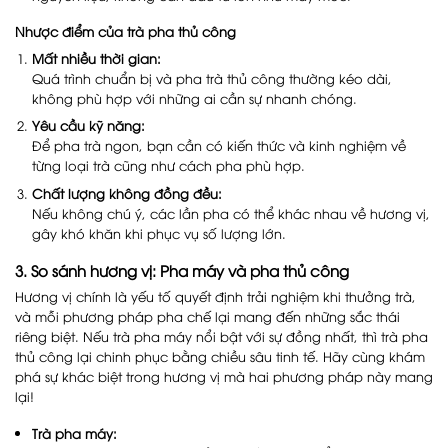
Nhược điểm của trà pha thủ công
Mất nhiều thời gian:
Quá trình chuẩn bị và pha trà thủ công thường kéo dài,
không phù hợp với những ai cần sự nhanh chóng.
Yêu cầu kỹ năng:
Để pha trà ngon, bạn cần có kiến thức và kinh nghiệm về
từng loại trà cũng như cách pha phù hợp.
Chất lượng không đồng đều:
Nếu không chú ý, các lần pha có thể khác nhau về hương vị,
gây khó khăn khi phục vụ số lượng lớn.
3. So sánh hương vị: Pha máy và pha thủ công
Hương vị chính là yếu tố quyết định trải nghiệm khi thưởng trà,
và mỗi phương pháp pha chế lại mang đến những sắc thái
riêng biệt. Nếu trà pha máy nổi bật với sự đồng nhất, thì trà pha
thủ công lại chinh phục bằng chiều sâu tinh tế. Hãy cùng khám
phá sự khác biệt trong hương vị mà hai phương pháp này mang
lại!
Trà pha máy: