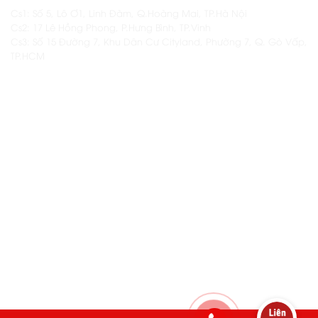
Cs1: Số 5, Lô Ơ1, Linh Đàm, Q.Hoàng Mai, TP.Hà Nội
Cs2: 17 Lê Hồng Phong, P.Hưng Bình, TP.Vinh
Cs3: Số 15 Đường 7, Khu Dân Cư Cityland, Phường 7, Q. Gò Vấp,
TP.HCM
THÔNG TIN KHÁC
Thông tin thêm về Namas
Các khóa học hiện có tại Namas
Dịch vụ setup & vận hành khai trương quán
Kho nguyên liệu Namas