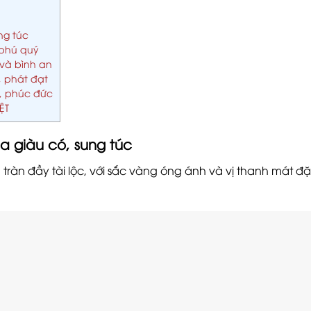
ng túc
 phú quý
 và bình an
, phát đạt
n, phúc đức
ỆT
a giàu có, sung túc
ràn đầy tài lộc, với sắc vàng óng ánh và vị thanh mát đ