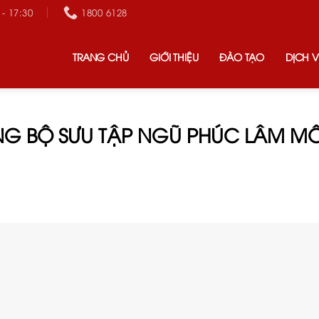
 - 17:30
1800 6128
TRANG CHỦ
GIỚI THIỆU
ĐÀO TẠO
DỊCH V
ÙNG BỘ SƯU TẬP NGŨ PHÚC LÂM M