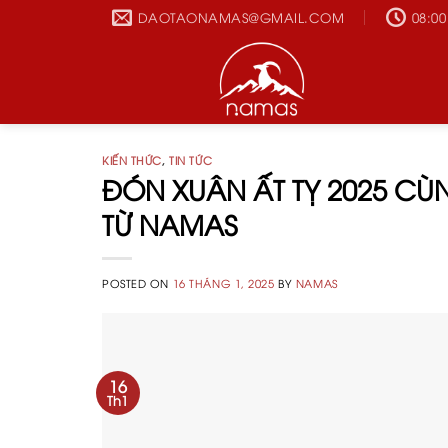
Skip
DAOTAONAMAS@GMAIL.COM
08:00
to
content
KIẾN THỨC
,
TIN TỨC
ĐÓN XUÂN ẤT TỴ 2025 C
TỪ NAMAS
POSTED ON
16 THÁNG 1, 2025
BY
NAMAS
16
Th1