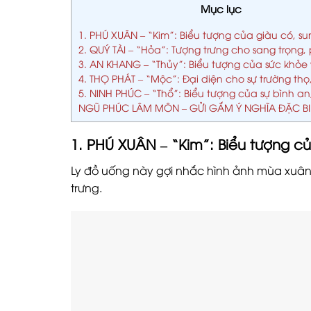
Mục lục
1. PHÚ XUÂN – “Kim”: Biểu tượng của giàu có, su
2. QUÝ TÀI – “Hỏa”: Tượng trưng cho sang trọng,
3. AN KHANG – “Thủy”: Biểu tượng của sức khỏe
4. THỌ PHÁT – “Mộc”: Đại diện cho sự trường thọ
5. NINH PHÚC – “Thổ”: Biểu tượng của sự bình a
NGŨ PHÚC LÂM MÔN – GỬI GẮM Ý NGHĨA ĐẶC BI
1. PHÚ XUÂN – “Kim”: Biểu tượng củ
Ly đồ uống này gợi nhắc hình ảnh mùa xuân t
trưng.