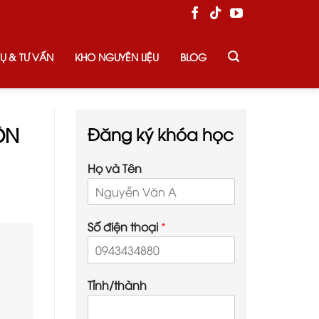
Ụ & TƯ VẤN
KHO NGUYÊN LIỆU
BLOG
ÔN
Đăng ký khóa học
Họ và Tên
Số điện thoại
*
Tỉnh/thành