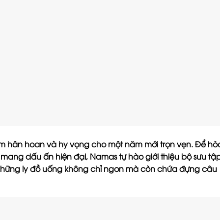
ềm hân hoan và hy vọng cho một năm mới trọn vẹn. Để hò
 mang dấu ấn hiện đại, Namas tự hào giới thiệu bộ sưu tậ
ững ly đồ uống không chỉ ngon mà còn chứa đựng câu