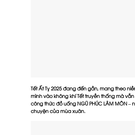
Tết Ất Tỵ 2025 đang đến gần, mang theo ni
mình vào không khí Tết truyền thống mà vẫn
công thức đồ uống NGŨ PHÚC LÂM MÔN – nh
chuyện của mùa xuân.