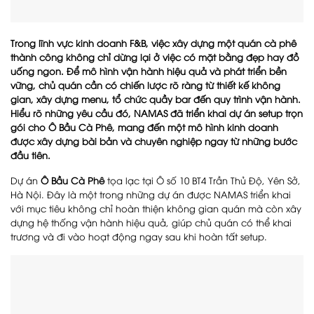
Trong lĩnh vực kinh doanh F&B, việc xây dựng một quán cà phê
thành công không chỉ dừng lại ở việc có mặt bằng đẹp hay đồ
uống ngon. Để mô hình vận hành hiệu quả và phát triển bền
vững, chủ quán cần có chiến lược rõ ràng từ thiết kế không
gian, xây dựng menu, tổ chức quầy bar đến quy trình vận hành.
Hiểu rõ những yêu cầu đó, NAMAS đã triển khai dự án setup trọn
gói cho Ô Bầu Cà Phê, mang đến một mô hình kinh doanh
được xây dựng bài bản và chuyên nghiệp ngay từ những bước
đầu tiên.
Dự án
Ô Bầu Cà Phê
tọa lạc tại Ô số 10 BT4 Trần Thủ Độ, Yên Sở,
Hà Nội. Đây là một trong những dự án được NAMAS triển khai
với mục tiêu không chỉ hoàn thiện không gian quán mà còn xây
dựng hệ thống vận hành hiệu quả, giúp chủ quán có thể khai
trương và đi vào hoạt động ngay sau khi hoàn tất setup.