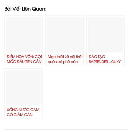
Bài Viết Liên Quan:
ĐIỂM HÒA VỐN: CỘT
Mẹo thiết kế nội thất
ĐÀO TẠO
MỐC ĐẦU TIÊN CẦN
quán cà phê các
BARTENDER – 04 KỸ
VƯỢT QUA TRONG
chủ quán cần phải
NĂNG TRANG TRÍ
KINH DOANH F&B
biết
THỨC UỐNG HIỆN
ĐẠI
UỐNG NƯỚC CAM
CÓ GIẢM CÂN
KHÔNG? 02 CÁCH
GIẢM CÂN HIỆU
QUẢ BẰNG NƯỚC