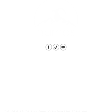
THÔNG TIN
.
LIÊN HỆ
Hotline: 1800.6128 / 098.839.8819
Email: daotaonamas@gmail.com
ĐỊA CHỈ
Cs1: Số 5, Lô Ơ1, Linh Đàm, Q.Hoàng Mai, TP.Hà Nội