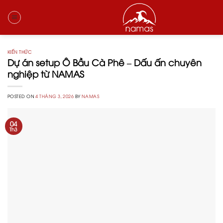
Skip
to
content
KIẾN THỨC
Dự án setup Ô Bầu Cà Phê – Dấu ấn chuyên
nghiệp từ NAMAS
POSTED ON
4 THÁNG 3, 2026
BY
NAMAS
04
Th3