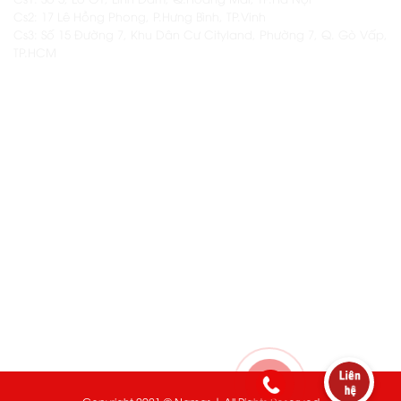
Cs2: 17 Lê Hồng Phong, P.Hưng Bình, TP.Vinh
Cs3: Số 15 Đường 7, Khu Dân Cư Cityland, Phường 7, Q. Gò Vấp,
TP.HCM
THÔNG TIN KHÁC
Thông tin thêm về Namas
Các khóa học hiện có tại Namas
Dịch vụ setup & vận hành khai trương quán
Kho nguyên liệu Namas